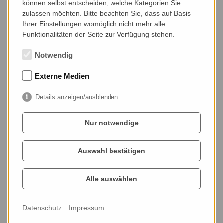
können selbst entscheiden, welche Kategorien Sie
Sie benötigen Hilfe für Ihr krankes Tier? Nehmen Sie
zulassen möchten. Bitte beachten Sie, dass auf Basis
noch heute mit uns Kontakt auf!
Ihrer Einstellungen womöglich nicht mehr alle
Funktionalitäten der Seite zur Verfügung stehen.
Kontakt
Notwendig
Externe Medien
Details anzeigen/ausblenden
Tags
Nur notwendige
Tierheilpraxis Bodenheim
Tierheilpraxis Mainz-Bingen
Auswahl bestätigen
Tierheilpraxis Nieder-Olm
Naturheilkunde für Tiere
Alternativmedizin Tiere
Alle auswählen
Ernährungsberatung für Tiere
Hundeernährung
Kleintierpraxis Mainz
Datenschutz
Impressum
BARF
VDT